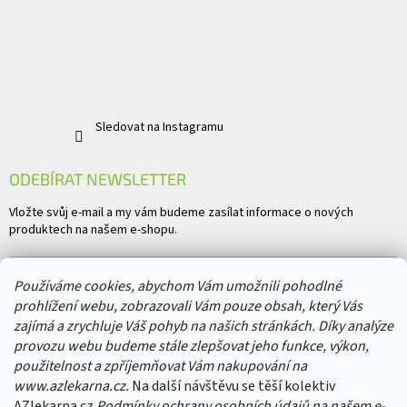
Sledovat na Instagramu
ODEBÍRAT NEWSLETTER
Vložte svůj e-mail a my vám budeme zasílat informace o nových
produktech na našem e-shopu.
E-mail
Používáme cookies, abychom Vám umožnili pohodlné
prohlížení webu, zobrazovali Vám pouze obsah, který Vás
Vložením e-mailu souhlasíte s
podmínkami ochrany osobních údajů
zajímá a zrychluje Váš pohyb na našich stránkách. Díky analýze
provozu webu budeme stále zlepšovat jeho funkce, výkon,
PŘIHLÁSIT SE
použitelnost a zpříjemňovat Vám nakupování na
www.azlekarna.cz.
Na další návštěvu se těší kolektiv
AZlekarna.cz
Podmínky ochrany osobních údajů
na našem e-