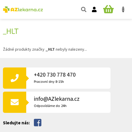
Přejít
na
NÁKUPNÍ
obsah
KOŠÍK
_HLT
Žádné produkty značky
_HLT
nebyly nalezeny...
Z
Á
P
+420 730 778 470
A
Pracovní dny 8-15h
T
Í
info@AZlekarna.cz
Odpovídáme do 24h
Sledujte nás: