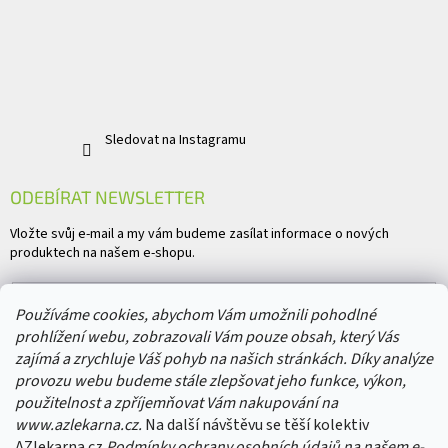
Sledovat na Instagramu
ODEBÍRAT NEWSLETTER
Vložte svůj e-mail a my vám budeme zasílat informace o nových
produktech na našem e-shopu.
E-mail
Používáme cookies, abychom Vám umožnili pohodlné
prohlížení webu, zobrazovali Vám pouze obsah, který Vás
Vložením e-mailu souhlasíte s
podmínkami ochrany osobních údajů
zajímá a zrychluje Váš pohyb na našich stránkách. Díky analýze
provozu webu budeme stále zlepšovat jeho funkce, výkon,
PŘIHLÁSIT SE
použitelnost a zpříjemňovat Vám nakupování na
www.azlekarna.cz.
Na další návštěvu se těší kolektiv
AZlekarna.cz
Podmínky ochrany osobních údajů
na našem e-