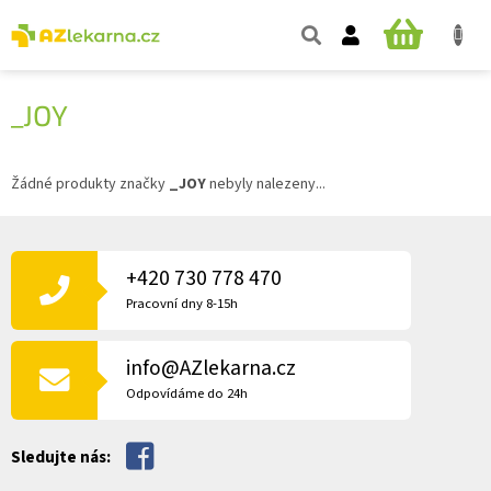
Přejít
na
NÁKUPNÍ
obsah
KOŠÍK
_JOY
Žádné produkty značky
_JOY
nebyly nalezeny...
Z
Á
P
+420 730 778 470
A
Pracovní dny 8-15h
T
Í
info@AZlekarna.cz
Odpovídáme do 24h
Sledujte nás: