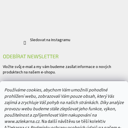
Sledovat na Instagramu
ODEBÍRAT NEWSLETTER
Vložte svůj e-mail a my vám budeme zasílat informace o nových
produktech na našem e-shopu.
E-mail
Používáme cookies, abychom Vám umožnili pohodlné
prohlížení webu, zobrazovali Vám pouze obsah, který Vás
Vložením e-mailu souhlasíte s
podmínkami ochrany osobních údajů
zajímá a zrychluje Váš pohyb na našich stránkách. Díky analýze
provozu webu budeme stále zlepšovat jeho funkce, výkon,
PŘIHLÁSIT SE
použitelnost a zpříjemňovat Vám nakupování na
www.azlekarna.cz.
Na další návštěvu se těší kolektiv
AZlekarna.cz
Podmínky ochrany osobních údajů
na našem e-