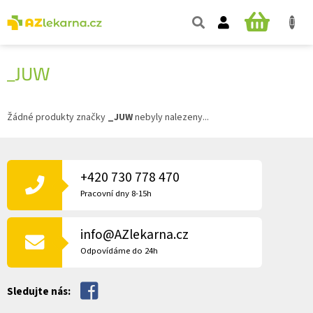
Přejít
na
NÁKUPNÍ
obsah
KOŠÍK
_JUW
Žádné produkty značky
_JUW
nebyly nalezeny...
Z
Á
P
+420 730 778 470
A
Pracovní dny 8-15h
T
Í
info@AZlekarna.cz
Odpovídáme do 24h
Sledujte nás: