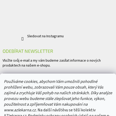
Sledovat na Instagramu
ODEBÍRAT NEWSLETTER
Vložte svůj e-mail a my vám budeme zasílat informace o nových
produktech na našem e-shopu.
E-mail
Používáme cookies, abychom Vám umožnili pohodlné
prohlížení webu, zobrazovali Vám pouze obsah, který Vás
Vložením e-mailu souhlasíte s
podmínkami ochrany osobních údajů
zajímá a zrychluje Váš pohyb na našich stránkách. Díky analýze
provozu webu budeme stále zlepšovat jeho funkce, výkon,
PŘIHLÁSIT SE
použitelnost a zpříjemňovat Vám nakupování na
www.azlekarna.cz.
Na další návštěvu se těší kolektiv
AZlekarna.cz
Podmínky ochrany osobních údajů
na našem e-