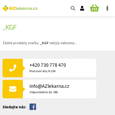
Přejít
na
NÁKUPNÍ
obsah
KOŠÍK
_KGF
Žádné produkty značky
_KGF
nebyly nalezeny...
Z
Á
P
+420 730 778 470
A
Pracovní dny 8-15h
T
Í
info@AZlekarna.cz
Odpovídáme do 24h
Sledujte nás: