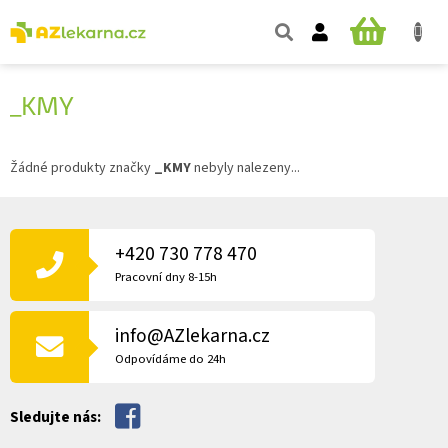
Přejít
na
NÁKUPNÍ
obsah
KOŠÍK
_KMY
Žádné produkty značky
_KMY
nebyly nalezeny...
Z
Á
P
+420 730 778 470
A
Pracovní dny 8-15h
T
Í
info@AZlekarna.cz
Odpovídáme do 24h
Sledujte nás: