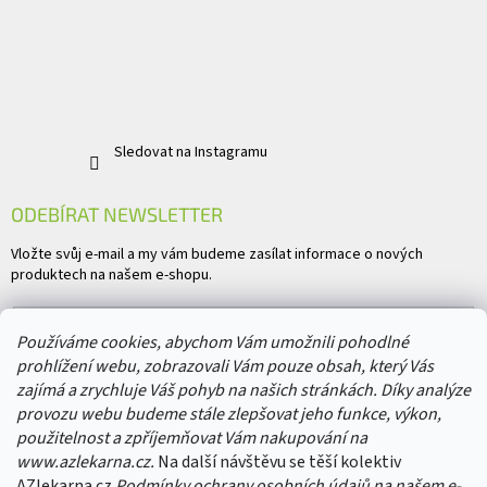
Sledovat na Instagramu
ODEBÍRAT NEWSLETTER
Vložte svůj e-mail a my vám budeme zasílat informace o nových
produktech na našem e-shopu.
E-mail
Používáme cookies, abychom Vám umožnili pohodlné
prohlížení webu, zobrazovali Vám pouze obsah, který Vás
Vložením e-mailu souhlasíte s
podmínkami ochrany osobních údajů
zajímá a zrychluje Váš pohyb na našich stránkách. Díky analýze
provozu webu budeme stále zlepšovat jeho funkce, výkon,
PŘIHLÁSIT SE
použitelnost a zpříjemňovat Vám nakupování na
www.azlekarna.cz.
Na další návštěvu se těší kolektiv
AZlekarna.cz
Podmínky ochrany osobních údajů
na našem e-