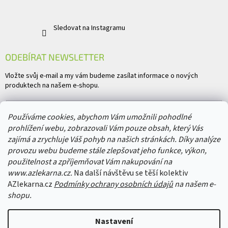
Sledovat na Instagramu
ODEBÍRAT NEWSLETTER
Vložte svůj e-mail a my vám budeme zasílat informace o nových
produktech na našem e-shopu.
E-mail
Používáme cookies, abychom Vám umožnili pohodlné
prohlížení webu, zobrazovali Vám pouze obsah, který Vás
Vložením e-mailu souhlasíte s
podmínkami ochrany osobních údajů
zajímá a zrychluje Váš pohyb na našich stránkách. Díky analýze
provozu webu budeme stále zlepšovat jeho funkce, výkon,
PŘIHLÁSIT SE
použitelnost a zpříjemňovat Vám nakupování na
www.azlekarna.cz.
Na další návštěvu se těší kolektiv
AZlekarna.cz
Podmínky ochrany osobních údajů
na našem e-
shopu.
Copyright 2026
AZlekarna.cz
. Všechna práva vyhrazena.
Upravit nastavení
Nastavení
cookies