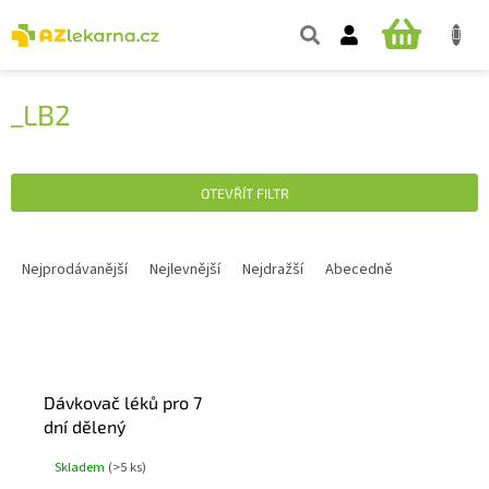
Přejít
na
NÁKUPNÍ
obsah
KOŠÍK
_LB2
OTEVŘÍT FILTR
Ř
A
Nejprodávanější
Nejlevnější
Nejdražší
Abecedně
Z
E
V
N
Ý
Í
P
P
Dávkovač léků pro 7
I
R
dní dělený
S
O
P
D
Skladem
(>5 ks)
R
U