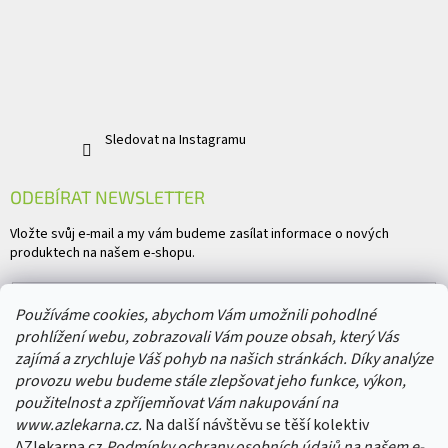
Sledovat na Instagramu
ODEBÍRAT NEWSLETTER
Vložte svůj e-mail a my vám budeme zasílat informace o nových
produktech na našem e-shopu.
E-mail
Používáme cookies, abychom Vám umožnili pohodlné
prohlížení webu, zobrazovali Vám pouze obsah, který Vás
Vložením e-mailu souhlasíte s
podmínkami ochrany osobních údajů
zajímá a zrychluje Váš pohyb na našich stránkách. Díky analýze
provozu webu budeme stále zlepšovat jeho funkce, výkon,
PŘIHLÁSIT SE
použitelnost a zpříjemňovat Vám nakupování na
www.azlekarna.cz.
Na další návštěvu se těší kolektiv
AZlekarna.cz
Podmínky ochrany osobních údajů
na našem e-