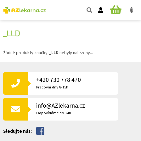
Přejít
na
NÁKUPNÍ
obsah
KOŠÍK
_LLD
Žádné produkty značky
_LLD
nebyly nalezeny...
Z
Á
P
+420 730 778 470
A
Pracovní dny 8-15h
T
Í
info@AZlekarna.cz
Odpovídáme do 24h
Sledujte nás: