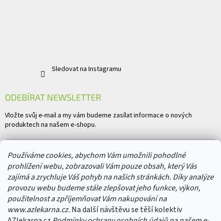
Sledovat na Instagramu
ODEBÍRAT NEWSLETTER
Vložte svůj e-mail a my vám budeme zasílat informace o nových
produktech na našem e-shopu.
E-mail
Používáme cookies, abychom Vám umožnili pohodlné
prohlížení webu, zobrazovali Vám pouze obsah, který Vás
Vložením e-mailu souhlasíte s
podmínkami ochrany osobních údajů
zajímá a zrychluje Váš pohyb na našich stránkách. Díky analýze
provozu webu budeme stále zlepšovat jeho funkce, výkon,
PŘIHLÁSIT SE
použitelnost a zpříjemňovat Vám nakupování na
www.azlekarna.cz.
Na další návštěvu se těší kolektiv
AZlekarna.cz
Podmínky ochrany osobních údajů
na našem e-