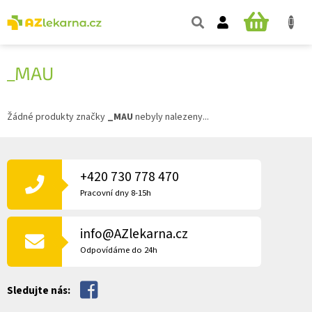
Přejít
na
NÁKUPNÍ
obsah
KOŠÍK
_MAU
Žádné produkty značky
_MAU
nebyly nalezeny...
Z
Á
P
+420 730 778 470
A
Pracovní dny 8-15h
T
Í
info@AZlekarna.cz
Odpovídáme do 24h
Sledujte nás: