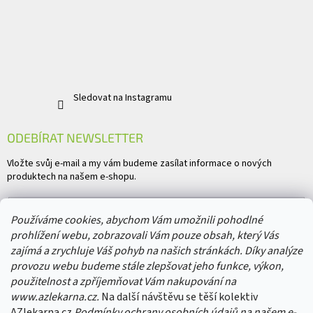
Sledovat na Instagramu
ODEBÍRAT NEWSLETTER
Vložte svůj e-mail a my vám budeme zasílat informace o nových
produktech na našem e-shopu.
E-mail
Používáme cookies, abychom Vám umožnili pohodlné
prohlížení webu, zobrazovali Vám pouze obsah, který Vás
Vložením e-mailu souhlasíte s
podmínkami ochrany osobních údajů
zajímá a zrychluje Váš pohyb na našich stránkách. Díky analýze
provozu webu budeme stále zlepšovat jeho funkce, výkon,
PŘIHLÁSIT SE
použitelnost a zpříjemňovat Vám nakupování na
www.azlekarna.cz.
Na další návštěvu se těší kolektiv
AZlekarna.cz
Podmínky ochrany osobních údajů
na našem e-