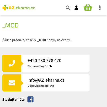
Přejít
na
NÁKUPNÍ
obsah
KOŠÍK
_MOD
Žádné produkty značky
_MOD
nebyly nalezeny...
Z
Á
P
+420 730 778 470
A
Pracovní dny 8-15h
T
Í
info@AZlekarna.cz
Odpovídáme do 24h
Sledujte nás: