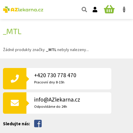
Přejít
na
NÁKUPNÍ
obsah
KOŠÍK
_MTL
Žádné produkty značky
_MTL
nebyly nalezeny...
Z
Á
P
+420 730 778 470
A
Pracovní dny 8-15h
T
Í
info@AZlekarna.cz
Odpovídáme do 24h
Sledujte nás: