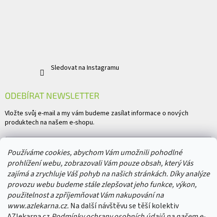
Sledovat na Instagramu
ODEBÍRAT NEWSLETTER
Vložte svůj e-mail a my vám budeme zasílat informace o nových
produktech na našem e-shopu.
E-mail
Používáme cookies, abychom Vám umožnili pohodlné
prohlížení webu, zobrazovali Vám pouze obsah, který Vás
Vložením e-mailu souhlasíte s
podmínkami ochrany osobních údajů
zajímá a zrychluje Váš pohyb na našich stránkách. Díky analýze
provozu webu budeme stále zlepšovat jeho funkce, výkon,
PŘIHLÁSIT SE
použitelnost a zpříjemňovat Vám nakupování na
www.azlekarna.cz.
Na další návštěvu se těší kolektiv
AZlekarna.cz
Podmínky ochrany osobních údajů
na našem e-