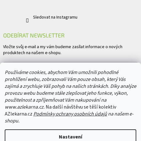
Sledovat na Instagramu
ODEBÍRAT NEWSLETTER
Vložte svůj e-mail a my vám budeme zasílat informace o nových
produktech na našem e-shopu.
E-mail
Používáme cookies, abychom Vám umožnili pohodlné
prohlížení webu, zobrazovali Vám pouze obsah, který Vás
Vložením e-mailu souhlasíte s
podmínkami ochrany osobních údajů
zajímá a zrychluje Váš pohyb na našich stránkách. Díky analýze
provozu webu budeme stále zlepšovat jeho funkce, výkon,
PŘIHLÁSIT SE
použitelnost a zpříjemňovat Vám nakupování na
www.azlekarna.cz.
Na další návštěvu se těší kolektiv
AZlekarna.cz
Podmínky ochrany osobních údajů
na našem e-
shopu.
Copyright 2026
AZlekarna.cz
. Všechna práva vyhrazena.
Upravit nastavení
Nastavení
cookies