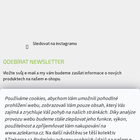
Sledovat na Instagramu
ODEBÍRAT NEWSLETTER
Vložte svůj e-mail a my vám budeme zasílat informace o nových
produktech na našem e-shopu.
E-mail
Používáme cookies, abychom Vám umožnili pohodlné
prohlížení webu, zobrazovali Vám pouze obsah, který Vás
Vložením e-mailu souhlasíte s
podmínkami ochrany osobních údajů
zajímá a zrychluje Váš pohyb na našich stránkách. Díky analýze
provozu webu budeme stále zlepšovat jeho funkce, výkon,
PŘIHLÁSIT SE
použitelnost a zpříjemňovat Vám nakupování na
www.azlekarna.cz.
Na další návštěvu se těší kolektiv
AZlekarna.cz
Podmínky ochrany osobních údajů
na našem e-