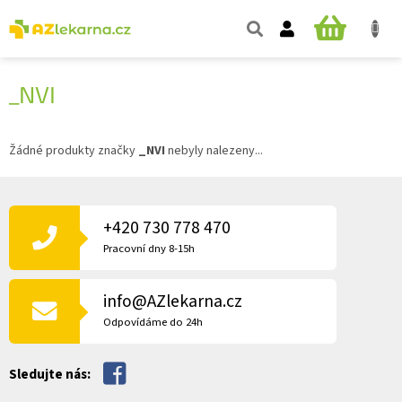
Přejít
na
NÁKUPNÍ
obsah
KOŠÍK
_NVI
Žádné produkty značky
_NVI
nebyly nalezeny...
Z
Á
P
+420 730 778 470
A
Pracovní dny 8-15h
T
Í
info@AZlekarna.cz
Odpovídáme do 24h
Sledujte nás: