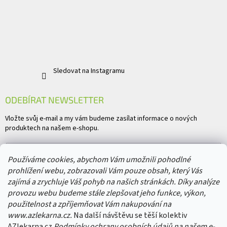
Sledovat na Instagramu
ODEBÍRAT NEWSLETTER
Vložte svůj e-mail a my vám budeme zasílat informace o nových
produktech na našem e-shopu.
E-mail
Používáme cookies, abychom Vám umožnili pohodlné
prohlížení webu, zobrazovali Vám pouze obsah, který Vás
Vložením e-mailu souhlasíte s
podmínkami ochrany osobních údajů
zajímá a zrychluje Váš pohyb na našich stránkách. Díky analýze
provozu webu budeme stále zlepšovat jeho funkce, výkon,
PŘIHLÁSIT SE
použitelnost a zpříjemňovat Vám nakupování na
www.azlekarna.cz.
Na další návštěvu se těší kolektiv
AZlekarna.cz
Podmínky ochrany osobních údajů
na našem e-