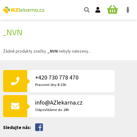
Přejít
na
NÁKUPNÍ
obsah
KOŠÍK
_NVN
Žádné produkty značky
_NVN
nebyly nalezeny...
Z
Á
P
+420 730 778 470
A
Pracovní dny 8-15h
T
Í
info@AZlekarna.cz
Odpovídáme do 24h
Sledujte nás: