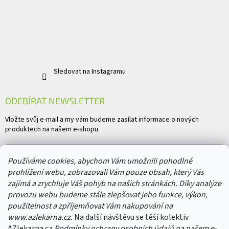
Sledovat na Instagramu
ODEBÍRAT NEWSLETTER
Vložte svůj e-mail a my vám budeme zasílat informace o nových
produktech na našem e-shopu.
E-mail
Používáme cookies, abychom Vám umožnili pohodlné
prohlížení webu, zobrazovali Vám pouze obsah, který Vás
Vložením e-mailu souhlasíte s
podmínkami ochrany osobních údajů
zajímá a zrychluje Váš pohyb na našich stránkách. Díky analýze
provozu webu budeme stále zlepšovat jeho funkce, výkon,
PŘIHLÁSIT SE
použitelnost a zpříjemňovat Vám nakupování na
www.azlekarna.cz.
Na další návštěvu se těší kolektiv
AZlekarna.cz
Podmínky ochrany osobních údajů
na našem e-