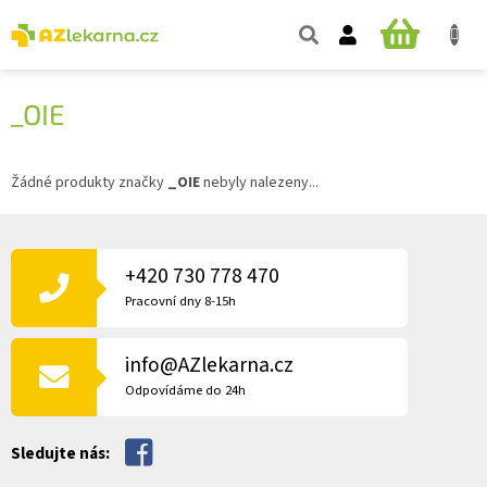
Přejít
na
NÁKUPNÍ
obsah
KOŠÍK
_OIE
Žádné produkty značky
_OIE
nebyly nalezeny...
Z
Á
P
+420 730 778 470
A
Pracovní dny 8-15h
T
Í
info@AZlekarna.cz
Odpovídáme do 24h
Sledujte nás: