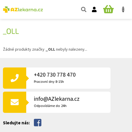
Přejít
na
NÁKUPNÍ
obsah
KOŠÍK
_OLL
Žádné produkty značky
_OLL
nebyly nalezeny...
Z
Á
P
+420 730 778 470
A
Pracovní dny 8-15h
T
Í
info@AZlekarna.cz
Odpovídáme do 24h
Sledujte nás: