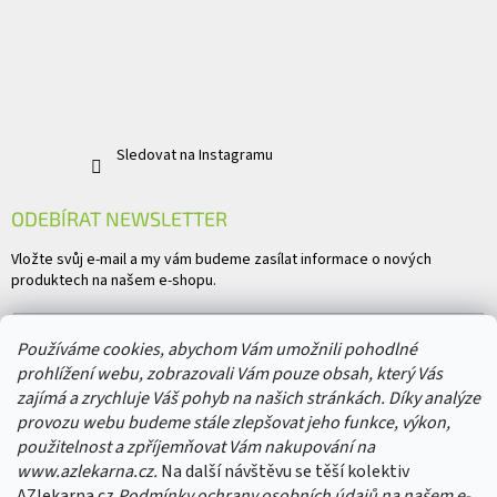
Sledovat na Instagramu
ODEBÍRAT NEWSLETTER
Vložte svůj e-mail a my vám budeme zasílat informace o nových
produktech na našem e-shopu.
E-mail
Používáme cookies, abychom Vám umožnili pohodlné
prohlížení webu, zobrazovali Vám pouze obsah, který Vás
Vložením e-mailu souhlasíte s
podmínkami ochrany osobních údajů
zajímá a zrychluje Váš pohyb na našich stránkách. Díky analýze
provozu webu budeme stále zlepšovat jeho funkce, výkon,
PŘIHLÁSIT SE
použitelnost a zpříjemňovat Vám nakupování na
www.azlekarna.cz.
Na další návštěvu se těší kolektiv
AZlekarna.cz
Podmínky ochrany osobních údajů
na našem e-