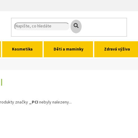
Kosmetika
Děti a maminky
Zdravá výživa
I
rodukty značky
_PCI
nebyly nalezeny...