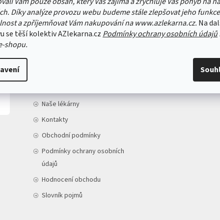
vali Vám pouze obsah, který Vás zajímá a zrychluje Váš pohyb na n
ch. Díky analýze provozu webu budeme stále zlepšovat jeho funkce
lnost a zpříjemňovat Vám nakupování na www.azlekarna.cz.
Na dal
u se těší kolektiv AZlekarna.cz
Podmínky ochrany osobních údajů
e-shopu.
INFORMACE PRO VÁS
avení
Souh
Doprava a platba
O nás
Naše lékárny
Kontakty
Obchodní podmínky
Podmínky ochrany osobních
údajů
Hodnocení obchodu
Slovník pojmů