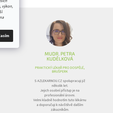
ašich
, výkon,
ší
na
lasím
MUDR. PETRA
KUDĚLKOVÁ
PRAKTICKÝ LÉKAŘ PRO DOSPĚLÉ,
BRUŠPERK
S AZLEKARNOU.CZ spolupracuji již
několik let.
Jejich osobní přístup je na
profesionální úrovni.
Velmi kladně hodnotím tuto lékárnu
a doporučuji k návštěvě dalším
zákazníkům.