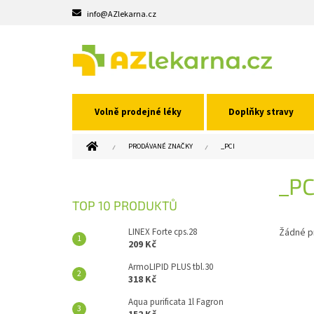
Přejít
info@AZlekarna.cz
na
obsah
Volně prodejné léky
Doplňky stravy
DOMŮ
PRODÁVANÉ ZNAČKY
_PCI
P
_PC
O
S
TOP 10 PRODUKTŮ
T
R
LINEX Forte cps.28
Žádné p
A
209 Kč
N
ArmoLIPID PLUS tbl.30
N
318 Kč
Í
Aqua purificata 1l Fagron
P