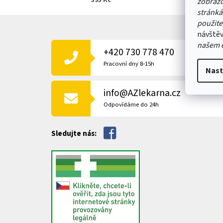
393 Kč
zobrazo
stránká
Z
použite
Á
návštěv
P
našem 
+420 730 778 470
A
T
Pracovní dny 8-15h
Nast
Í
info@AZlekarna.cz
Odpovídáme do 24h
Sledujte nás: