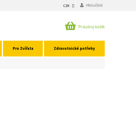
CZK
PŘIHLÁŠENÍ
NÁKUPNÍ
Prázdný košík
KOŠÍK
Pro Zvířata
Zdravotnické potřeby