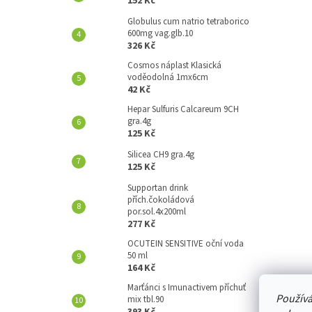
152 Kč
A
N
Globulus cum natrio tetraborico
600mg vag.glb.10
E
326 Kč
L
Cosmos náplast Klasická
voděodolná 1mx6cm
42 Kč
Hepar Sulfuris Calcareum 9CH
gra.4g
125 Kč
Silicea CH9 gra.4g
125 Kč
Supportan drink
přích.čokoládová
por.sol.4x200ml
277 Kč
OCUTEIN SENSITIVE oční voda
50 ml
164 Kč
Marťánci s Imunactivem příchuť
Používá
mix tbl.90