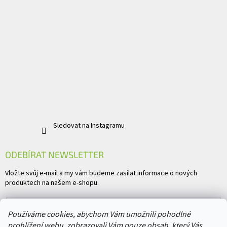
Sledovat na Instagramu
ODEBÍRAT NEWSLETTER
Vložte svůj e-mail a my vám budeme zasílat informace o nových
produktech na našem e-shopu.
E-mail
Používáme cookies, abychom Vám umožnili pohodlné
prohlížení webu, zobrazovali Vám pouze obsah, který Vás