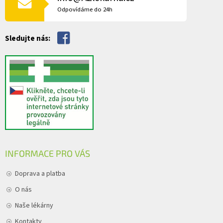
v
Odpovídáme do 24h
k
y
v
Sledujte nás:
ý
p
i
s
u
INFORMACE PRO VÁS
Doprava a platba
O nás
Naše lékárny
Kontakty