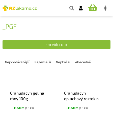
Přejít
na
NÁKUPNÍ
obsah
KOŠÍK
_PGF
OTEVŘÍT FILTR
Ř
A
Nejprodávanější
Nejlevnější
Nejdražší
Abecedně
Z
E
V
N
Ý
Í
P
P
Granudacyn gel na
Granudacyn
I
R
rány 100g
oplachový roztok na
S
O
rány 250ml
P
D
Skladem
(>5 ks)
Skladem
(>5 ks)
R
U