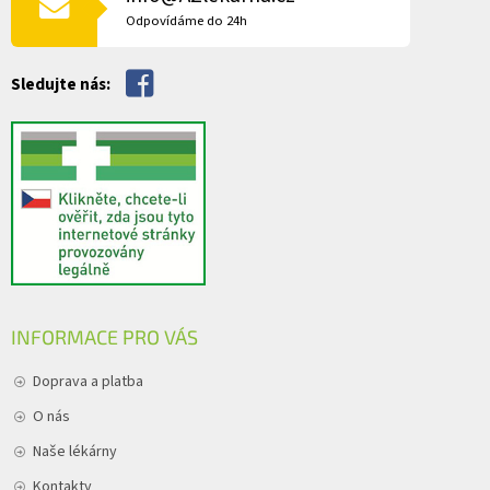
v
Odpovídáme do 24h
k
y
v
Sledujte nás:
ý
p
i
s
u
INFORMACE PRO VÁS
Doprava a platba
O nás
Naše lékárny
Kontakty