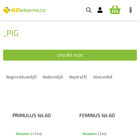
Přejít
na
NÁKUPNÍ
obsah
KOŠÍK
_PIG
OTEVŘÍT FILTR
Ř
A
Nejprodávanější
Nejlevnější
Nejdražší
Abecedně
Z
E
V
N
Ý
Í
P
P
PRIMULUS tbl.60
FEMINUS tbl.60
I
R
S
O
P
D
Skladem
(>5 ks)
Skladem
(2 ks)
R
U