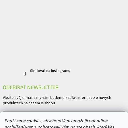
Sledovat na Instagramu
ODEBÍRAT NEWSLETTER
Vložte svůj e-mail a my vám budeme zasílat informace o nových
produktech na našem e-shopu.
E-mail
Používáme cookies, abychom Vám umožnili pohodlné
prohlížení webu, zobrazovali Vám pouze obsah, který Vás