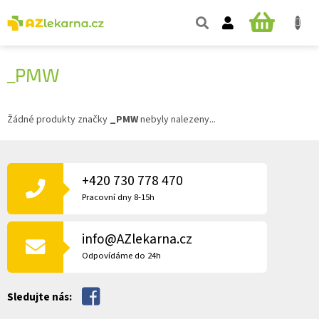
Přejít
na
NÁKUPNÍ
obsah
KOŠÍK
_PMW
Žádné produkty značky
_PMW
nebyly nalezeny...
Z
Á
P
+420 730 778 470
A
Pracovní dny 8-15h
T
Í
info@AZlekarna.cz
Odpovídáme do 24h
Sledujte nás: