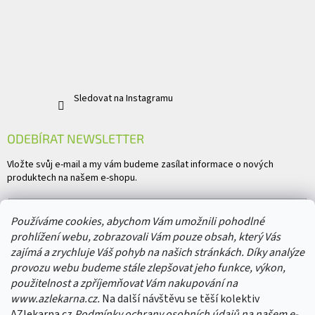
Sledovat na Instagramu
ODEBÍRAT NEWSLETTER
Vložte svůj e-mail a my vám budeme zasílat informace o nových
produktech na našem e-shopu.
E-mail
Používáme cookies, abychom Vám umožnili pohodlné
prohlížení webu, zobrazovali Vám pouze obsah, který Vás
Vložením e-mailu souhlasíte s
podmínkami ochrany osobních údajů
zajímá a zrychluje Váš pohyb na našich stránkách. Díky analýze
provozu webu budeme stále zlepšovat jeho funkce, výkon,
PŘIHLÁSIT SE
použitelnost a zpříjemňovat Vám nakupování na
www.azlekarna.cz.
Na další návštěvu se těší kolektiv
AZlekarna.cz
Podmínky ochrany osobních údajů
na našem e-