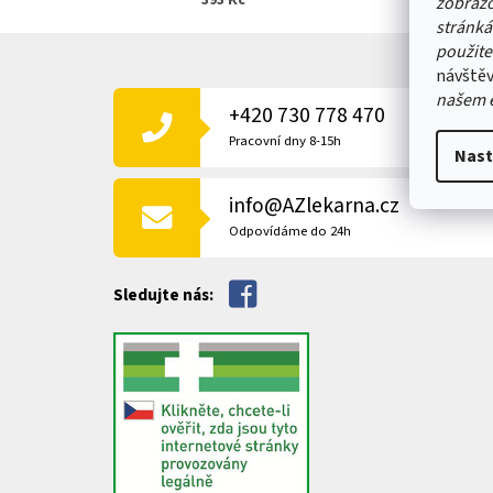
393 Kč
zobrazo
stránká
Z
použite
Á
návštěv
P
našem 
+420 730 778 470
A
T
Pracovní dny 8-15h
Nast
Í
info@AZlekarna.cz
Odpovídáme do 24h
Sledujte nás: