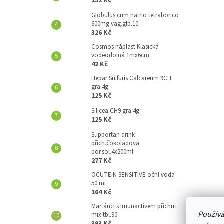
152 Kč
A
N
Globulus cum natrio tetraborico
600mg vag.glb.10
E
326 Kč
L
Cosmos náplast Klasická
voděodolná 1mx6cm
42 Kč
Hepar Sulfuris Calcareum 9CH
gra.4g
125 Kč
Silicea CH9 gra.4g
125 Kč
Supportan drink
přích.čokoládová
por.sol.4x200ml
277 Kč
OCUTEIN SENSITIVE oční voda
50 ml
164 Kč
Marťánci s Imunactivem příchuť
Používá
mix tbl.90