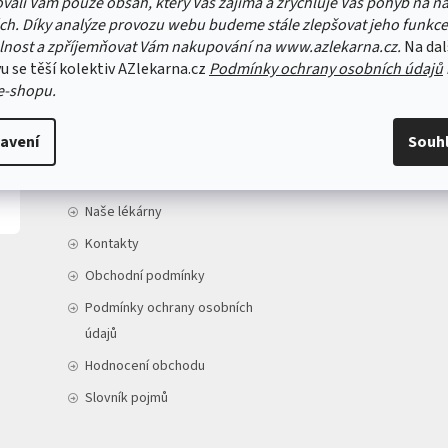
vali Vám pouze obsah, který Vás zajímá a zrychluje Váš pohyb na n
ch. Díky analýze provozu webu budeme stále zlepšovat jeho funkce
lnost a zpříjemňovat Vám nakupování na www.azlekarna.cz.
Na dal
u se těší kolektiv AZlekarna.cz
Podmínky ochrany osobních údajů
e-shopu.
INFORMACE PRO VÁS
avení
Souh
Doprava a platba
O nás
Naše lékárny
Kontakty
Obchodní podmínky
Podmínky ochrany osobních
údajů
Hodnocení obchodu
Slovník pojmů