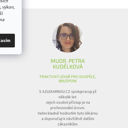
ašich
, výkon,
ší
na
lasím
MUDR. PETRA
KUDĚLKOVÁ
PRAKTICKÝ LÉKAŘ PRO DOSPĚLÉ,
BRUŠPERK
S AZLEKARNOU.CZ spolupracuji již
několik let.
Jejich osobní přístup je na
profesionální úrovni.
Velmi kladně hodnotím tuto lékárnu
a doporučuji k návštěvě dalším
zákazníkům.