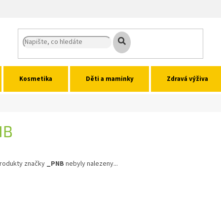
Kosmetika
Děti a maminky
Zdravá výživa
NB
rodukty značky
_PNB
nebyly nalezeny...