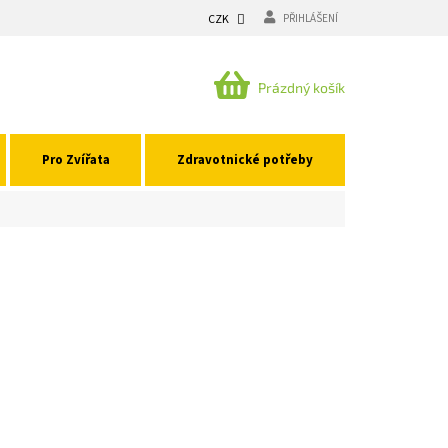
CZK
PŘIHLÁŠENÍ
NÁKUPNÍ
Prázdný košík
KOŠÍK
Pro Zvířata
Zdravotnické potřeby