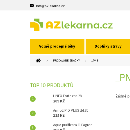
Přejít
info@AZlekarna.cz
na
obsah
Volně prodejné léky
Doplňky stravy
DOMŮ
PRODÁVANÉ ZNAČKY
_PNB
P
_P
O
S
TOP 10 PRODUKTŮ
T
R
LINEX Forte cps.28
Žádné p
A
209 Kč
N
ArmoLIPID PLUS tbl.30
N
318 Kč
Í
Aqua purificata 1l Fagron
P