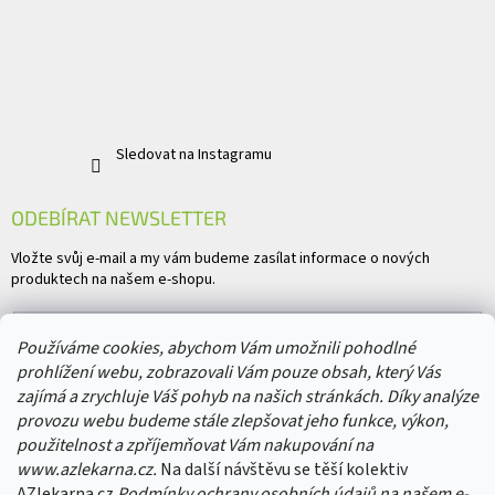
Sledovat na Instagramu
ODEBÍRAT NEWSLETTER
Vložte svůj e-mail a my vám budeme zasílat informace o nových
produktech na našem e-shopu.
E-mail
Používáme cookies, abychom Vám umožnili pohodlné
prohlížení webu, zobrazovali Vám pouze obsah, který Vás
Vložením e-mailu souhlasíte s
podmínkami ochrany osobních údajů
zajímá a zrychluje Váš pohyb na našich stránkách. Díky analýze
provozu webu budeme stále zlepšovat jeho funkce, výkon,
PŘIHLÁSIT SE
použitelnost a zpříjemňovat Vám nakupování na
www.azlekarna.cz.
Na další návštěvu se těší kolektiv
AZlekarna.cz
Podmínky ochrany osobních údajů
na našem e-