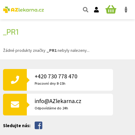
Přejít
na
NÁKUPNÍ
obsah
KOŠÍK
_PR1
Žádné produkty značky
_PR1
nebyly nalezeny...
Z
Á
P
+420 730 778 470
A
Pracovní dny 8-15h
T
Í
info@AZlekarna.cz
Odpovídáme do 24h
Sledujte nás: