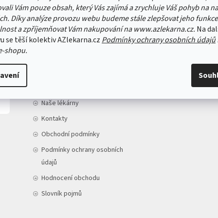
vali Vám pouze obsah, který Vás zajímá a zrychluje Váš pohyb na n
ch. Díky analýze provozu webu budeme stále zlepšovat jeho funkce
lnost a zpříjemňovat Vám nakupování na www.azlekarna.cz.
Na dal
u se těší kolektiv AZlekarna.cz
Podmínky ochrany osobních údajů
e-shopu.
INFORMACE PRO VÁS
Doprava a platba
avení
Souh
O nás
Naše lékárny
Kontakty
Obchodní podmínky
Podmínky ochrany osobních
údajů
Hodnocení obchodu
Slovník pojmů