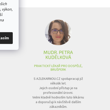
ašich
, výkon,
ší
na
lasím
MUDR. PETRA
KUDĚLKOVÁ
PRAKTICKÝ LÉKAŘ PRO DOSPĚLÉ,
BRUŠPERK
S AZLEKARNOU.CZ spolupracuji již
několik let.
Jejich osobní přístup je na
profesionální úrovni.
Velmi kladně hodnotím tuto lékárnu
a doporučuji k návštěvě dalším
zákazníkům.