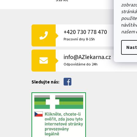
393 Kč
zobrazo
stránká
Z
použite
Á
návštěv
P
+420 730 778 470
našem 
A
T
Pracovní dny 8-15h
Í
Nast
info@AZlekarna.cz
Odpovídáme do 24h
Sledujte nás: