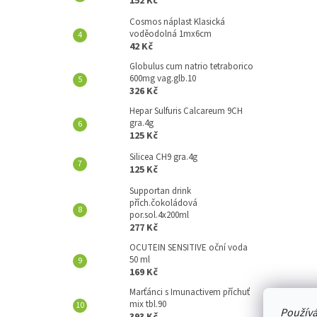
152 Kč
A
N
Cosmos náplast Klasická
voděodolná 1mx6cm
E
42 Kč
L
Globulus cum natrio tetraborico
600mg vag.glb.10
326 Kč
Hepar Sulfuris Calcareum 9CH
gra.4g
125 Kč
Silicea CH9 gra.4g
125 Kč
Supportan drink
přích.čokoládová
por.sol.4x200ml
277 Kč
OCUTEIN SENSITIVE oční voda
50 ml
169 Kč
Marťánci s Imunactivem příchuť
mix tbl.90
Používá