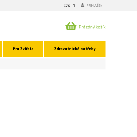
CZK
PŘIHLÁŠENÍ
NÁKUPNÍ
Prázdný košík
KOŠÍK
Pro Zvířata
Zdravotnické potřeby