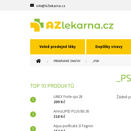
Přejít
info@AZlekarna.cz
na
obsah
Volně prodejné léky
Doplňky stravy
DOMŮ
PRODÁVANÉ ZNAČKY
_PSR
P
_P
O
S
TOP 10 PRODUKTŮ
T
R
LINEX Forte cps.28
Žádné p
A
209 Kč
N
ArmoLIPID PLUS tbl.30
N
318 Kč
Í
Aqua purificata 1l Fagron
P