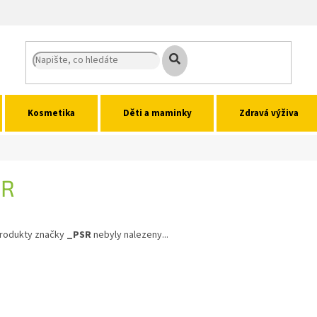
Kosmetika
Děti a maminky
Zdravá výživa
SR
rodukty značky
_PSR
nebyly nalezeny...