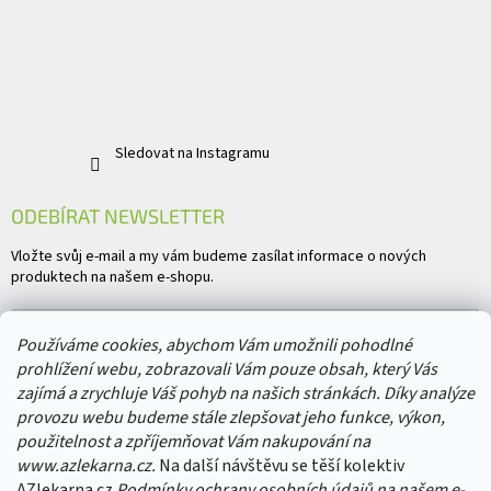
Sledovat na Instagramu
ODEBÍRAT NEWSLETTER
Vložte svůj e-mail a my vám budeme zasílat informace o nových
produktech na našem e-shopu.
E-mail
Používáme cookies, abychom Vám umožnili pohodlné
prohlížení webu, zobrazovali Vám pouze obsah, který Vás
Vložením e-mailu souhlasíte s
podmínkami ochrany osobních údajů
zajímá a zrychluje Váš pohyb na našich stránkách. Díky analýze
provozu webu budeme stále zlepšovat jeho funkce, výkon,
PŘIHLÁSIT SE
použitelnost a zpříjemňovat Vám nakupování na
www.azlekarna.cz.
Na další návštěvu se těší kolektiv
AZlekarna.cz
Podmínky ochrany osobních údajů
na našem e-