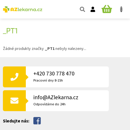
Přejít
na
NÁKUPNÍ
obsah
KOŠÍK
_PT1
Žádné produkty značky
_PT1
nebyly nalezeny...
Z
Á
P
+420 730 778 470
A
Pracovní dny 8-15h
T
Í
info@AZlekarna.cz
Odpovídáme do 24h
Sledujte nás: