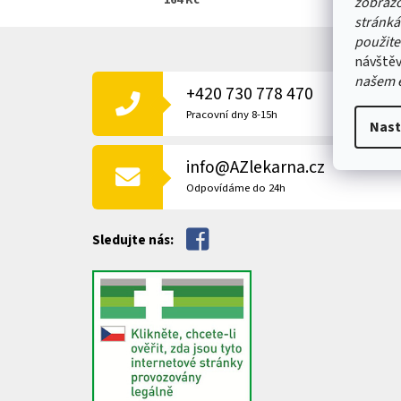
164 Kč
zobrazo
stránká
Z
použite
Á
návštěv
P
našem 
+420 730 778 470
A
T
Pracovní dny 8-15h
Nast
Í
info@AZlekarna.cz
Odpovídáme do 24h
Sledujte nás: