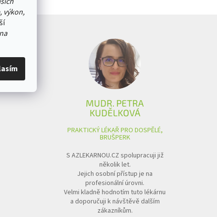
ašich
, výkon,
ší
na
lasím
MUDR. PETRA
KUDĚLKOVÁ
PRAKTICKÝ LÉKAŘ PRO DOSPĚLÉ,
BRUŠPERK
S AZLEKARNOU.CZ spolupracuji již
několik let.
Jejich osobní přístup je na
profesionální úrovni.
Velmi kladně hodnotím tuto lékárnu
a doporučuji k návštěvě dalším
zákazníkům.