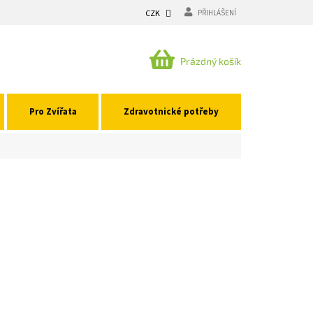
CZK
PŘIHLÁŠENÍ
NÁKUPNÍ
Prázdný košík
KOŠÍK
Pro Zvířata
Zdravotnické potřeby