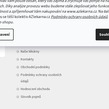
vali Vám pouze obsah, který Vás zajímá a zrychluje Váš pohyb na n
ch. Díky analýze provozu webu budeme stále zlepšovat jeho funkce
lnost a zpříjemňovat Vám nakupování na www.azlekarna.cz.
Na dal
u se těší kolektiv AZlekarna.cz
Podmínky ochrany osobních údajů
e-shopu.
INFORMACE PRO VÁS
avení
Souh
Doprava a platba
O nás
Naše lékárny
Kontakty
Obchodní podmínky
Podmínky ochrany osobních
údajů
Hodnocení obchodu
Slovník pojmů