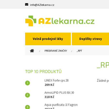
Přejít
info@AZlekarna.cz
na
obsah
Volně prodejné léky
Doplňky stravy
DOMŮ
PRODÁVANÉ ZNAČKY
_RPT
P
_R
O
S
TOP 10 PRODUKTŮ
T
R
LINEX Forte cps.28
Žádné p
A
209 Kč
N
ArmoLIPID PLUS tbl.30
N
318 Kč
Í
Aqua purificata 1l Fagron
P