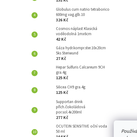
152 Kč
A
N
Globulus cum natrio tetraborico
600mg vag.glb.10
E
326 Kč
L
Cosmos náplast Klasická
voděodolná 1mx6cm
42 Kč
Gáza hydr.kompr.ster.10x20cm
5ks Steriwund
27 Kč
Hepar Sulfuris Calcareum 9CH
gra.4g
125 Kč
Silicea CH9 gra.4g
125 Kč
Supportan drink
přích.čokoládová
por.sol.4x200ml
277 Kč
OCUTEIN SENSITIVE oční voda
Používá
50 ml