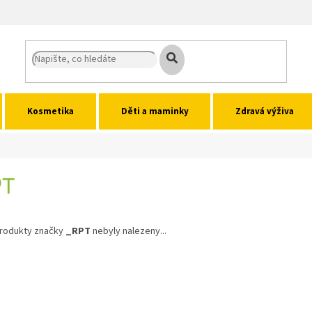
Kosmetika
Děti a maminky
Zdravá výživa
PT
rodukty značky
_RPT
nebyly nalezeny...