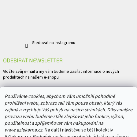
Sledovat na Instagramu
ODEBÍRAT NEWSLETTER
Vložte svůj e-mail a my vám budeme zasílat informace o nových
produktech na našem e-shopu.
E-mail
Používáme cookies, abychom Vám umožnili pohodlné
prohlížení webu, zobrazovali Vám pouze obsah, který Vás
Vložením e-mailu souhlasíte s
podmínkami ochrany osobních údajů
zajímá a zrychluje Váš pohyb na našich stránkách. Díky analýze
provozu webu budeme stále zlepšovat jeho funkce, výkon,
PŘIHLÁSIT SE
použitelnost a zpříjemňovat Vám nakupování na
www.azlekarna.cz.
Na další návštěvu se těší kolektiv
AZlekarna.cz
Podmínky ochrany osobních údajů
na našem e-