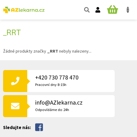
Přejít
na
NÁKUPNÍ
obsah
KOŠÍK
_RRT
Žádné produkty značky
_RRT
nebyly nalezeny...
Z
Á
P
+420 730 778 470
A
Pracovní dny 8-15h
T
Í
info@AZlekarna.cz
Odpovídáme do 24h
Sledujte nás: