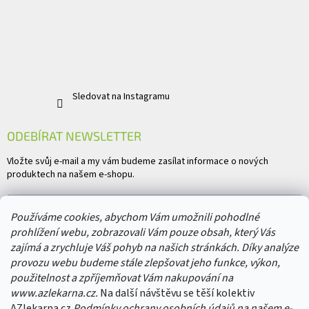
Sledovat na Instagramu
ODEBÍRAT NEWSLETTER
Vložte svůj e-mail a my vám budeme zasílat informace o nových
produktech na našem e-shopu.
E-mail
Používáme cookies, abychom Vám umožnili pohodlné
prohlížení webu, zobrazovali Vám pouze obsah, který Vás
Vložením e-mailu souhlasíte s
podmínkami ochrany osobních údajů
zajímá a zrychluje Váš pohyb na našich stránkách. Díky analýze
provozu webu budeme stále zlepšovat jeho funkce, výkon,
PŘIHLÁSIT SE
použitelnost a zpříjemňovat Vám nakupování na
www.azlekarna.cz.
Na další návštěvu se těší kolektiv
AZlekarna.cz
Podmínky ochrany osobních údajů
na našem e-