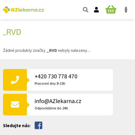
Přejít
na
NÁKUPNÍ
obsah
KOŠÍK
_RVD
Žádné produkty značky
_RVD
nebyly nalezeny...
Z
Á
P
+420 730 778 470
A
Pracovní dny 8-15h
T
Í
info@AZlekarna.cz
Odpovídáme do 24h
Sledujte nás: