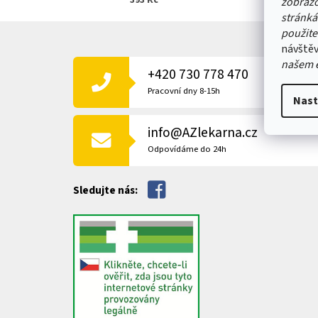
393 Kč
zobrazo
stránká
Z
použite
Á
návštěv
P
našem 
+420 730 778 470
A
T
Pracovní dny 8-15h
Nast
Í
info@AZlekarna.cz
Odpovídáme do 24h
Sledujte nás: