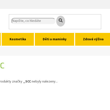
Kosmetika
Děti a maminky
Zdravá výživa
CC
rodukty značky
_SCC
nebyly nalezeny...