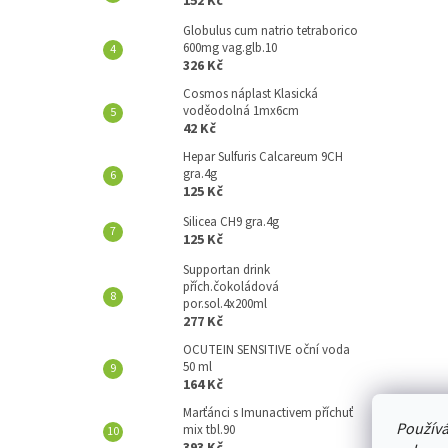
152 Kč
A
N
Globulus cum natrio tetraborico
600mg vag.glb.10
E
326 Kč
L
Cosmos náplast Klasická
voděodolná 1mx6cm
42 Kč
Hepar Sulfuris Calcareum 9CH
gra.4g
125 Kč
Silicea CH9 gra.4g
125 Kč
Supportan drink
přích.čokoládová
por.sol.4x200ml
277 Kč
OCUTEIN SENSITIVE oční voda
50 ml
164 Kč
Marťánci s Imunactivem příchuť
Používá
mix tbl.90