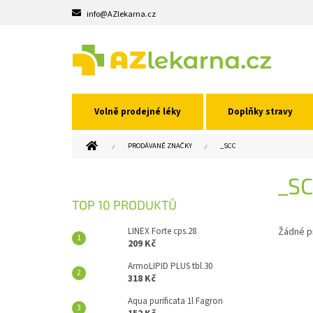
Přejít
info@AZlekarna.cz
na
obsah
Volně prodejné léky
Doplňky stravy
DOMŮ
PRODÁVANÉ ZNAČKY
_SCC
P
_S
O
S
TOP 10 PRODUKTŮ
T
R
LINEX Forte cps.28
Žádné p
A
209 Kč
N
ArmoLIPID PLUS tbl.30
N
318 Kč
Í
Aqua purificata 1l Fagron
P