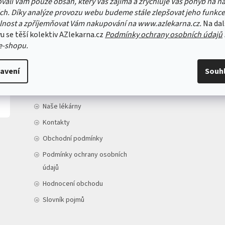
vali Vám pouze obsah, který Vás zajímá a zrychluje Váš pohyb na n
ch. Díky analýze provozu webu budeme stále zlepšovat jeho funkce
lnost a zpříjemňovat Vám nakupování na www.azlekarna.cz.
Na dal
u se těší kolektiv AZlekarna.cz
Podmínky ochrany osobních údajů
e-shopu.
INFORMACE PRO VÁS
avení
Souh
Doprava a platba
O nás
Naše lékárny
Kontakty
Obchodní podmínky
Podmínky ochrany osobních
údajů
Hodnocení obchodu
Slovník pojmů