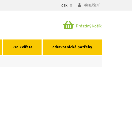
CZK
PŘIHLÁŠENÍ
NÁKUPNÍ
Prázdný košík
KOŠÍK
Pro Zvířata
Zdravotnické potřeby