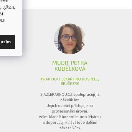
ašich
, výkon,
ší
na
lasím
MUDR. PETRA
KUDĚLKOVÁ
PRAKTICKÝ LÉKAŘ PRO DOSPĚLÉ,
BRUŠPERK
S AZLEKARNOU.CZ spolupracuji již
několik let.
Jejich osobní přístup je na
profesionální úrovni.
Velmi kladně hodnotím tuto lékárnu
a doporučuji k návštěvě dalším
zákazníkům.