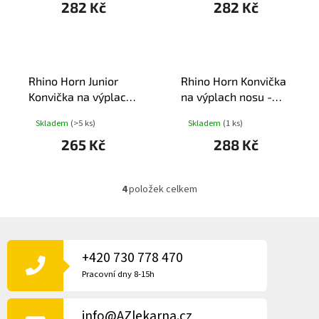
282 Kč
282 Kč
O
K
D
T
U
Ů
K
T
Rhino Horn Junior
Rhino Horn Konvička
Ů
Konvička na výplach
na výplach nosu -
nosu dětská
červená
Skladem
(>5 ks)
Skladem
(1 ks)
265 Kč
288 Kč
4
položek celkem
O
v
l
Z
á
Á
d
P
+420 730 778 470
a
A
c
Pracovní dny 8-15h
í
T
p
Í
r
info@AZlekarna.cz