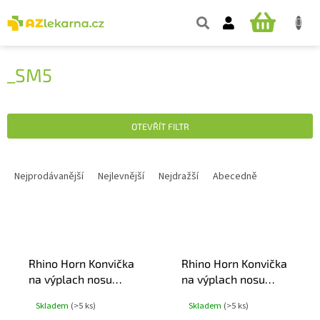
Přejít
na
NÁKUPNÍ
obsah
KOŠÍK
_SM5
OTEVŘÍT FILTR
Ř
A
Nejprodávanější
Nejlevnější
Nejdražší
Abecedně
Z
E
V
N
Ý
Í
P
P
Rhino Horn Konvička
Rhino Horn Konvička
I
R
na výplach nosu
na výplach nosu
S
O
modrá
zelená
P
D
Skladem
(>5 ks)
Skladem
(>5 ks)
R
U