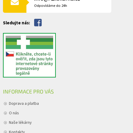
v
Odpovídáme do 24h
k
y
v
Sledujte nás:
ý
p
i
s
u
INFORMACE PRO VÁS
Doprava a platba
O nás
Naše lékárny
Kontakty