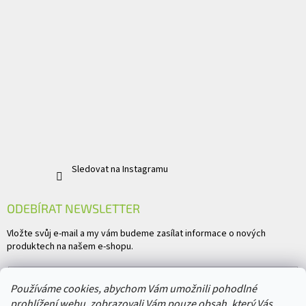
Sledovat na Instagramu
ODEBÍRAT NEWSLETTER
Vložte svůj e-mail a my vám budeme zasílat informace o nových
produktech na našem e-shopu.
E-mail
Používáme cookies, abychom Vám umožnili pohodlné
prohlížení webu, zobrazovali Vám pouze obsah, který Vás