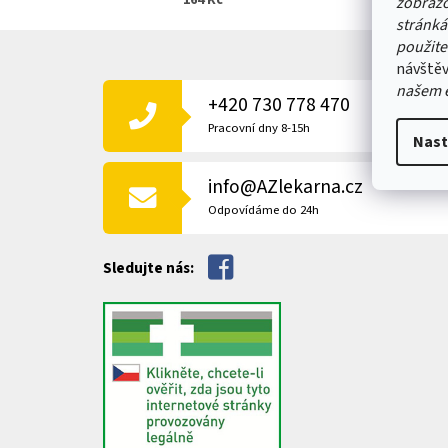
164 Kč
zobrazo
stránká
Z
použite
Á
návštěv
P
našem 
+420 730 778 470
A
T
Pracovní dny 8-15h
Nast
Í
info@AZlekarna.cz
Odpovídáme do 24h
Sledujte nás: