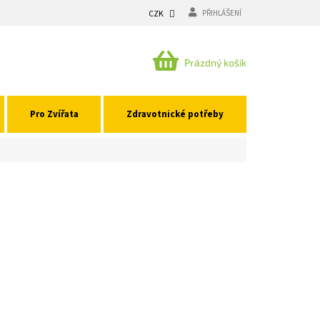
CZK
PŘIHLÁŠENÍ
NÁKUPNÍ
Prázdný košík
KOŠÍK
Pro Zvířata
Zdravotnické potřeby