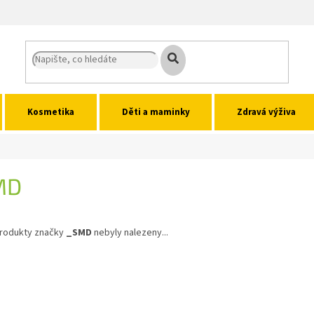
Kosmetika
Děti a maminky
Zdravá výživa
MD
rodukty značky
_SMD
nebyly nalezeny...