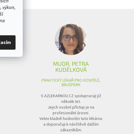
ašich
, výkon,
ší
na
lasím
MUDR. PETRA
KUDĚLKOVÁ
PRAKTICKÝ LÉKAŘ PRO DOSPĚLÉ,
BRUŠPERK
S AZLEKARNOU.CZ spolupracuji již
několik let.
Jejich osobní přístup je na
profesionální úrovni.
Velmi kladně hodnotím tuto lékárnu
a doporučuji k návštěvě dalším
zákazníkům.