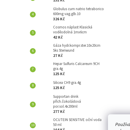
152 Kč
A
N
Globulus cum natrio tetraborico
600mg vag.glb.10
E
326 Kč
L
Cosmos náplast Klasická
voděodolná 1mx6cm
42 Kč
Gáza hydr.kompr.ster.10x20cm
5ks Steriwund
27 Kč
Hepar Sulfuris Calcareum 9CH
gra.4g
125 Kč
Silicea CH9 gra.4g
125 Kč
Supportan drink
přích.čokoládová
por.sol.4x200ml
277 Kč
OCUTEIN SENSITIVE oční voda
Používá
50 ml