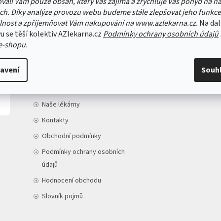
vali Vám pouze obsah, který Vás zajímá a zrychluje Váš pohyb na n
ch. Díky analýze provozu webu budeme stále zlepšovat jeho funkce
lnost a zpříjemňovat Vám nakupování na www.azlekarna.cz.
Na dal
u se těší kolektiv AZlekarna.cz
Podmínky ochrany osobních údajů
e-shopu.
INFORMACE PRO VÁS
avení
Souh
Doprava a platba
O nás
Naše lékárny
Kontakty
Obchodní podmínky
Podmínky ochrany osobních
údajů
Hodnocení obchodu
Slovník pojmů