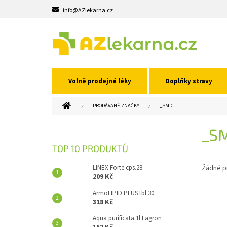
Přejít
info@AZlekarna.cz
na
obsah
Volně prodejné léky
Doplňky stravy
DOMŮ
PRODÁVANÉ ZNAČKY
_SMD
P
_S
O
S
TOP 10 PRODUKTŮ
T
R
LINEX Forte cps.28
Žádné p
A
209 Kč
N
ArmoLIPID PLUS tbl.30
N
318 Kč
Í
Aqua purificata 1l Fagron
P