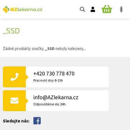
Přejít
na
NÁKUPNÍ
obsah
KOŠÍK
_SSD
Žádné produkty značky
_SSD
nebyly nalezeny...
Z
Á
P
+420 730 778 470
A
Pracovní dny 8-15h
T
Í
info@AZlekarna.cz
Odpovídáme do 24h
Sledujte nás: