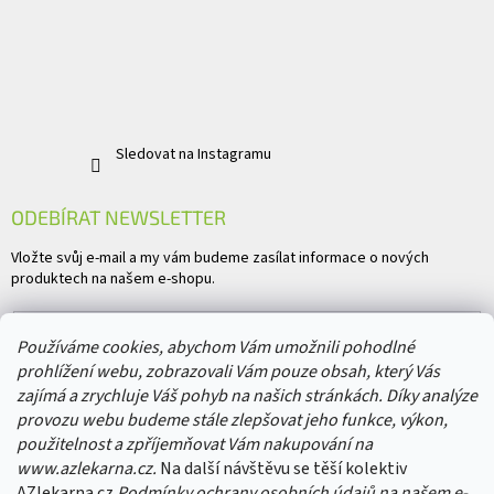
Sledovat na Instagramu
ODEBÍRAT NEWSLETTER
Vložte svůj e-mail a my vám budeme zasílat informace o nových
produktech na našem e-shopu.
E-mail
Používáme cookies, abychom Vám umožnili pohodlné
prohlížení webu, zobrazovali Vám pouze obsah, který Vás
Vložením e-mailu souhlasíte s
podmínkami ochrany osobních údajů
zajímá a zrychluje Váš pohyb na našich stránkách. Díky analýze
provozu webu budeme stále zlepšovat jeho funkce, výkon,
PŘIHLÁSIT SE
použitelnost a zpříjemňovat Vám nakupování na
www.azlekarna.cz.
Na další návštěvu se těší kolektiv
AZlekarna.cz
Podmínky ochrany osobních údajů
na našem e-