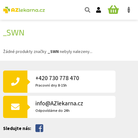
Přejít
na
NÁKUPNÍ
obsah
KOŠÍK
_SWN
Žádné produkty značky
_SWN
nebyly nalezeny...
Z
Á
P
+420 730 778 470
A
Pracovní dny 8-15h
T
Í
info@AZlekarna.cz
Odpovídáme do 24h
Sledujte nás: