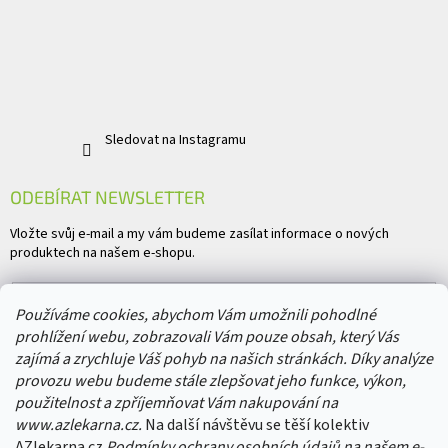
Sledovat na Instagramu
ODEBÍRAT NEWSLETTER
Vložte svůj e-mail a my vám budeme zasílat informace o nových
produktech na našem e-shopu.
E-mail
Používáme cookies, abychom Vám umožnili pohodlné
prohlížení webu, zobrazovali Vám pouze obsah, který Vás
Vložením e-mailu souhlasíte s
podmínkami ochrany osobních údajů
zajímá a zrychluje Váš pohyb na našich stránkách. Díky analýze
provozu webu budeme stále zlepšovat jeho funkce, výkon,
PŘIHLÁSIT SE
použitelnost a zpříjemňovat Vám nakupování na
www.azlekarna.cz.
Na další návštěvu se těší kolektiv
AZlekarna.cz
Podmínky ochrany osobních údajů
na našem e-