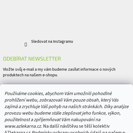
Sledovat na Instagramu
ODEBÍRAT NEWSLETTER
Vložte svůj e-mail a my vám budeme zasílat informace o nových
produktech na našem e-shopu.
E-mail
Používáme cookies, abychom Vám umožnili pohodlné
prohlížení webu, zobrazovali Vám pouze obsah, který Vás
Vložením e-mailu souhlasíte s
podmínkami ochrany osobních údajů
zajímá a zrychluje Váš pohyb na našich stránkách. Díky analýze
provozu webu budeme stále zlepšovat jeho funkce, výkon,
PŘIHLÁSIT SE
použitelnost a zpříjemňovat Vám nakupování na
www.azlekarna.cz.
Na další návštěvu se těší kolektiv
AZlekarna.cz
Podmínky ochrany osobních údajů
na našem e-