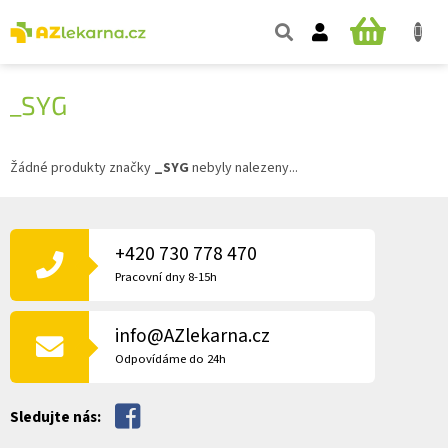
Přejít
na
NÁKUPNÍ
obsah
KOŠÍK
_SYG
Žádné produkty značky
_SYG
nebyly nalezeny...
Z
Á
P
+420 730 778 470
A
Pracovní dny 8-15h
T
Í
info@AZlekarna.cz
Odpovídáme do 24h
Sledujte nás: