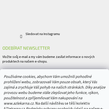
Sledovat na Instagramu
ODEBÍRAT NEWSLETTER
Vložte svůj e-mail a my vám budeme zasílat informace o nových
produktech na našem e-shopu.
E-mail
Používáme cookies, abychom Vám umožnili pohodlné
prohlížení webu, zobrazovali Vám pouze obsah, který Vás
Vložením e-mailu souhlasíte s
podmínkami ochrany osobních údajů
zajímá a zrychluje Váš pohyb na našich stránkách. Díky analýze
provozu webu budeme stále zlepšovat jeho funkce, výkon,
PŘIHLÁSIT SE
použitelnost a zpříjemňovat Vám nakupování na
www.azlekarna.cz.
Na další návštěvu se těší kolektiv
AZlekarna.cz
Podmínky ochrany osobních údajů
na našem e-