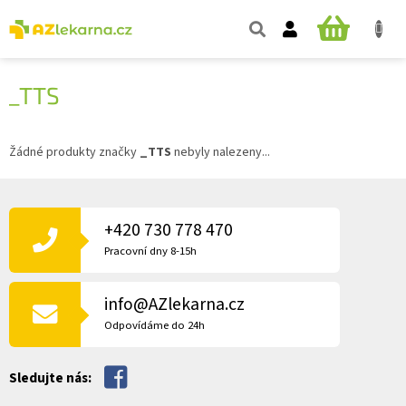
Přejít
na
NÁKUPNÍ
obsah
KOŠÍK
_TTS
Žádné produkty značky
_TTS
nebyly nalezeny...
Z
Á
P
+420 730 778 470
A
Pracovní dny 8-15h
T
Í
info@AZlekarna.cz
Odpovídáme do 24h
Sledujte nás: