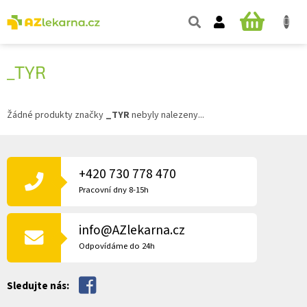
Přejít
na
NÁKUPNÍ
obsah
KOŠÍK
_TYR
Žádné produkty značky
_TYR
nebyly nalezeny...
Z
Á
P
+420 730 778 470
A
Pracovní dny 8-15h
T
Í
info@AZlekarna.cz
Odpovídáme do 24h
Sledujte nás: