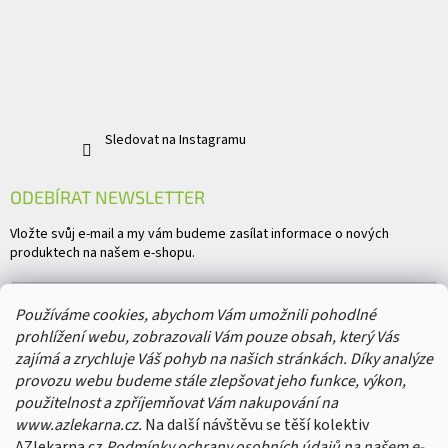
Sledovat na Instagramu
ODEBÍRAT NEWSLETTER
Vložte svůj e-mail a my vám budeme zasílat informace o nových
produktech na našem e-shopu.
E-mail
Používáme cookies, abychom Vám umožnili pohodlné
prohlížení webu, zobrazovali Vám pouze obsah, který Vás
Vložením e-mailu souhlasíte s
podmínkami ochrany osobních údajů
zajímá a zrychluje Váš pohyb na našich stránkách. Díky analýze
provozu webu budeme stále zlepšovat jeho funkce, výkon,
PŘIHLÁSIT SE
použitelnost a zpříjemňovat Vám nakupování na
www.azlekarna.cz.
Na další návštěvu se těší kolektiv
AZlekarna.cz
Podmínky ochrany osobních údajů
na našem e-