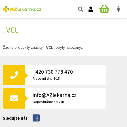
Přejít
na
NÁKUPNÍ
obsah
KOŠÍK
_VCL
Žádné produkty značky
_VCL
nebyly nalezeny...
Z
Á
P
+420 730 778 470
A
Pracovní dny 8-15h
T
Í
info@AZlekarna.cz
Odpovídáme do 24h
Sledujte nás: