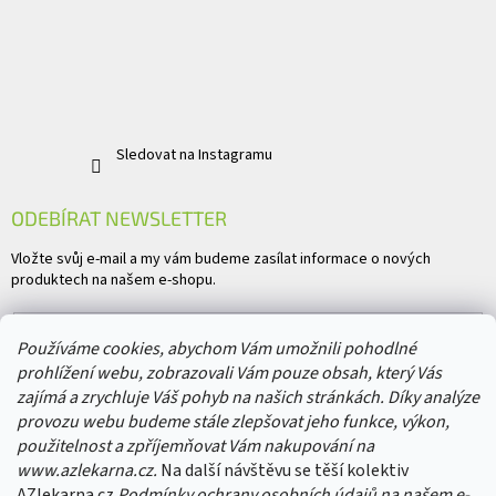
Sledovat na Instagramu
ODEBÍRAT NEWSLETTER
Vložte svůj e-mail a my vám budeme zasílat informace o nových
produktech na našem e-shopu.
E-mail
Používáme cookies, abychom Vám umožnili pohodlné
prohlížení webu, zobrazovali Vám pouze obsah, který Vás
Vložením e-mailu souhlasíte s
podmínkami ochrany osobních údajů
zajímá a zrychluje Váš pohyb na našich stránkách. Díky analýze
provozu webu budeme stále zlepšovat jeho funkce, výkon,
PŘIHLÁSIT SE
použitelnost a zpříjemňovat Vám nakupování na
www.azlekarna.cz.
Na další návštěvu se těší kolektiv
AZlekarna.cz
Podmínky ochrany osobních údajů
na našem e-