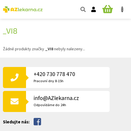
Přejít
na
NÁKUPNÍ
obsah
KOŠÍK
_VI8
Žádné produkty značky
_VI8
nebyly nalezeny...
Z
Á
P
+420 730 778 470
A
Pracovní dny 8-15h
T
Í
info@AZlekarna.cz
Odpovídáme do 24h
Sledujte nás: