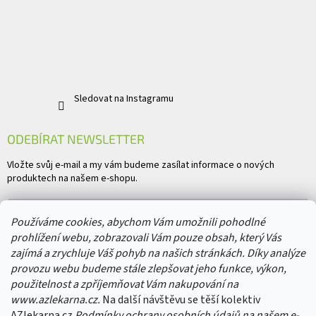
Sledovat na Instagramu
ODEBÍRAT NEWSLETTER
Vložte svůj e-mail a my vám budeme zasílat informace o nových
produktech na našem e-shopu.
E-mail
Používáme cookies, abychom Vám umožnili pohodlné
prohlížení webu, zobrazovali Vám pouze obsah, který Vás
Vložením e-mailu souhlasíte s
podmínkami ochrany osobních údajů
zajímá a zrychluje Váš pohyb na našich stránkách. Díky analýze
provozu webu budeme stále zlepšovat jeho funkce, výkon,
PŘIHLÁSIT SE
použitelnost a zpříjemňovat Vám nakupování na
www.azlekarna.cz.
Na další návštěvu se těší kolektiv
AZlekarna.cz
Podmínky ochrany osobních údajů
na našem e-