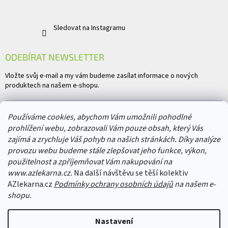
Sledovat na Instagramu
ODEBÍRAT NEWSLETTER
Vložte svůj e-mail a my vám budeme zasílat informace o nových
produktech na našem e-shopu.
E-mail
Používáme cookies, abychom Vám umožnili pohodlné
prohlížení webu, zobrazovali Vám pouze obsah, který Vás
Vložením e-mailu souhlasíte s
podmínkami ochrany osobních údajů
zajímá a zrychluje Váš pohyb na našich stránkách. Díky analýze
provozu webu budeme stále zlepšovat jeho funkce, výkon,
PŘIHLÁSIT SE
použitelnost a zpříjemňovat Vám nakupování na
www.azlekarna.cz.
Na další návštěvu se těší kolektiv
AZlekarna.cz
Podmínky ochrany osobních údajů
na našem e-
shopu.
Copyright 2026
AZlekarna.cz
. Všechna práva vyhrazena.
Upravit nastavení
Nastavení
cookies