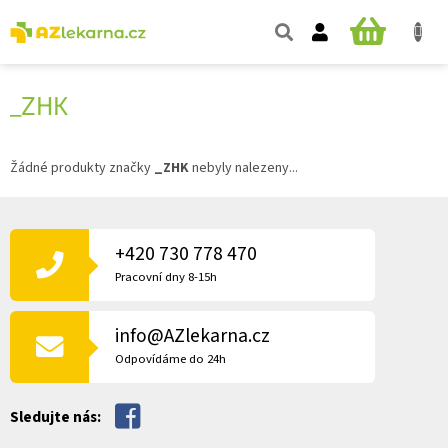
Přejít
na
NÁKUPNÍ
obsah
KOŠÍK
_ZHK
Žádné produkty značky
_ZHK
nebyly nalezeny...
Z
Á
P
+420 730 778 470
A
Pracovní dny 8-15h
T
Í
info@AZlekarna.cz
Odpovídáme do 24h
Sledujte nás: