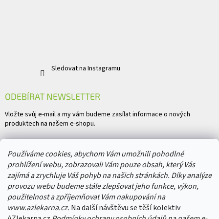
Sledovat na Instagramu
ODEBÍRAT NEWSLETTER
Vložte svůj e-mail a my vám budeme zasílat informace o nových
produktech na našem e-shopu.
E-mail
Používáme cookies, abychom Vám umožnili pohodlné
prohlížení webu, zobrazovali Vám pouze obsah, který Vás
Vložením e-mailu souhlasíte s
podmínkami ochrany osobních údajů
zajímá a zrychluje Váš pohyb na našich stránkách. Díky analýze
provozu webu budeme stále zlepšovat jeho funkce, výkon,
PŘIHLÁSIT SE
použitelnost a zpříjemňovat Vám nakupování na
www.azlekarna.cz.
Na další návštěvu se těší kolektiv
AZlekarna.cz
Podmínky ochrany osobních údajů
na našem e-